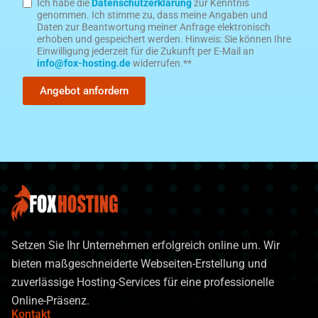
Ich habe die
Datenschutzerklärung
zur Kenntnis
genommen. Ich stimme zu, dass meine Angaben und
Daten zur Beantwortung meiner Anfrage elektronisch
erhoben und gespeichert werden. Hinweis: Sie können Ihre
Einwilligung jederzeit für die Zukunft per E-Mail an
info@fox-hosting.de
widerrufen.
**
Angebot anfordern
Setzen Sie Ihr Unternehmen erfolgreich online um. Wir
bieten maßgeschneiderte Webseiten-Erstellung und
zuverlässige Hosting-Services für eine professionelle
Online-Präsenz.
Kontakt