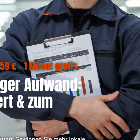
9 € – 1 Monat gratis
iger Aufwand:
ert & zum
rkung: Gewinnen Sie mehr lokale