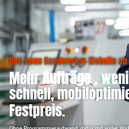
Ihre neue Handwerker-Website ab 5
Mehr
Aufträge
, wen
schnell, mobiloptimi
Festpreis.
Ohne Programmier­aufwand, dafür mit voller Wi