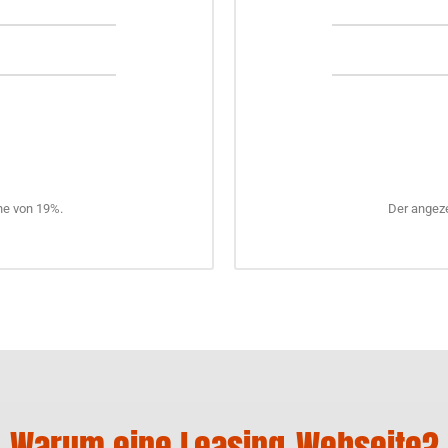
he von 19%.
Der angeze
Warum eine Leasing-Webseite?